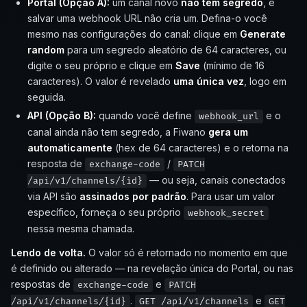
Portal (Opção A):
um canal novo
não tem segredo
, e
salvar uma webhook URL não cria um. Defina-o você
mesmo nas configurações do canal: clique em
Generate
random
para um segredo aleatório de 64 caracteres, ou
digite o seu próprio e clique em
Save
(mínimo de 16
caracteres). O valor é revelado
uma única vez
, logo em
seguida.
API (Opção B):
quando você define
e o
webhook_url
canal ainda não tem segredo, a Fiwano
gera um
automaticamente
(hex de 64 caracteres) e o retorna na
resposta de
/
exchange-code
PATCH
— ou seja, canais conectados
/api/v1/channels/{id}
via API são
assinados por padrão
. Para usar um valor
específico, forneça o seu próprio
webhook_secret
nessa mesma chamada.
Lendo de volta.
O valor só é retornado no momento em que
é definido ou alterado — na revelação única do Portal, ou nas
respostas de
e
exchange-code
PATCH
.
e
/api/v1/channels/{id}
GET /api/v1/channels
GET