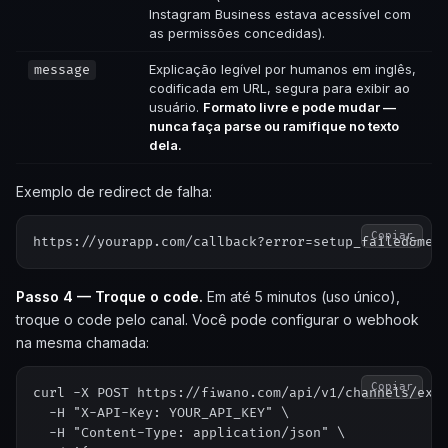
Instagram Business estava acessível com
as permissões concedidas).
Explicação legível por humanos em inglês,
message
codificada em URL, segura para exibir ao
usuário.
Formato livre e pode mudar —
nunca faça parse ou ramifique no texto
dela.
Exemplo de redirect de falha:
Copiar
Passo 4 — Troque o code.
Em até 5 minutos (uso único),
troque o code pelo canal. Você pode configurar o webhook
na mesma chamada:
Copiar
curl -X POST https://fiwano.com/api/v1/channels/exch
  -H "X-API-Key: YOUR_API_KEY" \

  -H "Content-Type: application/json" \
