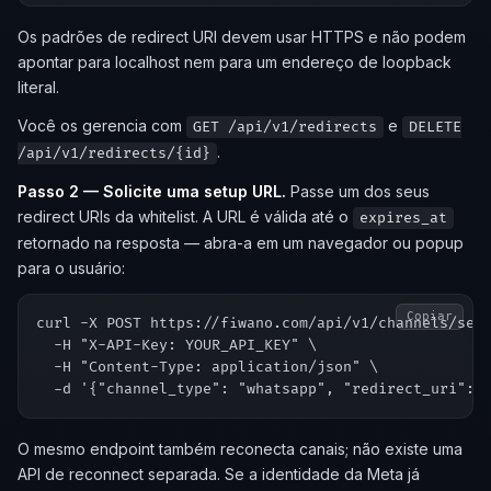
Os padrões de redirect URI devem usar HTTPS e não podem
apontar para localhost nem para um endereço de loopback
literal.
Você os gerencia com
e
GET /api/v1/redirects
DELETE
.
/api/v1/redirects/{id}
Passo 2 — Solicite uma setup URL.
Passe um dos seus
redirect URIs da whitelist. A URL é válida até o
expires_at
retornado na resposta — abra-a em um navegador ou popup
para o usuário:
Copiar
curl -X POST https://fiwano.com/api/v1/channels/setu
  -H "X-API-Key: YOUR_API_KEY" \

  -H "Content-Type: application/json" \

O mesmo endpoint também reconecta canais; não existe uma
API de reconnect separada. Se a identidade da Meta já