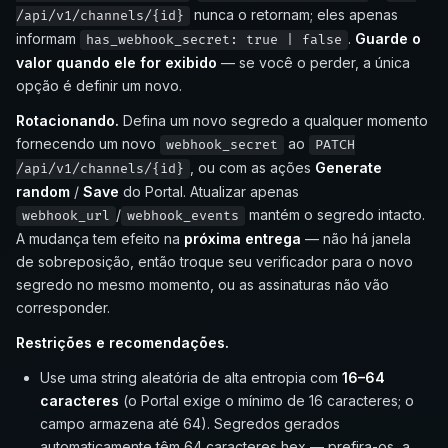
nunca o retornam; eles apenas
/api/v1/channels/{id}
informam
.
Guarde o
has_webhook_secret: true | false
valor quando ele for exibido
— se você o perder, a única
opção é definir um novo.
Rotacionando.
Defina um novo segredo a qualquer momento
fornecendo um novo
ao
webhook_secret
PATCH
, ou com as ações
Generate
/api/v1/channels/{id}
random
/
Save
do Portal. Atualizar apenas
/
mantém o segredo intacto.
webhook_url
webhook_events
A mudança tem efeito na
próxima entrega
— não há janela
de sobreposição, então troque seu verificador para o novo
segredo no mesmo momento, ou as assinaturas não vão
corresponder.
Restrições e recomendações.
Use uma string aleatória de alta entropia com
16–64
caracteres
(o Portal exige o mínimo de 16 caracteres; o
campo armazena até 64). Segredos gerados
automaticamente têm 64 caracteres hex — prefira-os, a