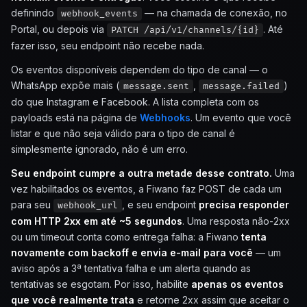
definindo
— na chamada de conexão, no
webhook_events
Portal, ou depois via
. Até
PATCH /api/v1/channels/{id}
fazer isso, seu endpoint não recebe nada.
Os eventos disponíveis dependem do tipo de canal — o
WhatsApp expõe mais (
,
)
message.sent
message.failed
do que Instagram e Facebook. A lista completa com os
payloads está na página de
Webhooks
. Um evento que você
listar e que não seja válido para o tipo de canal é
simplesmente ignorado, não é um erro.
Seu endpoint cumpre a outra metade desse contrato.
Uma
vez habilitados os eventos, a Fiwano faz POST de cada um
para seu
, e seu endpoint
precisa responder
webhook_url
com HTTP 2xx em até ~5 segundos
. Uma resposta não-2xx
ou um timeout conta como entrega falha: a Fiwano
tenta
novamente com backoff e envia e-mail para você
— um
aviso após a 3ª tentativa falha e um alerta quando as
tentativas se esgotam. Por isso, habilite
apenas os eventos
que você realmente trata
e retorne 2xx assim que aceitar o