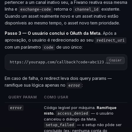
pertencer a um canal inativo seu, a Fiwano reativa essa mesma
linha e
retorna o
existente.
exchange-code
channel_id
Quando um asset realmente novo e um asset inativo estão
disponíveis ao mesmo tempo, o asset novo tem prioridade.
Passo 3 — O usuário conclui o OAuth da Meta.
Após a
aprovação, o usuário é redirecionado ao seu
redirect_uri
com um parâmetro
de uso único:
code
Copiar
Em caso de falha, o redirect leva dois query params —
ramifique sua lógica apenas no
:
error
QUERY PARAM
COMO USAR
Código legível por máquina.
Ramifique
error
nisto.
— o usuário
access_denied
cancelou o diálogo da Meta.
— o setup não pôde ser
setup_failed
concluído (ex.: nenhuma conta do