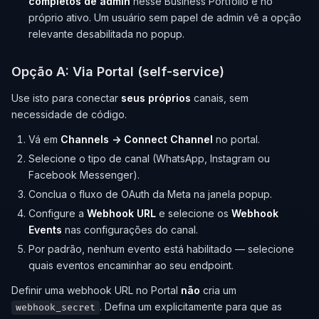
completos de admin
nesse Business Portfolio e no
próprio ativo. Um usuário sem papel de admin vê a opção
relevante desabilitada no popup.
Opção A: Via Portal (self-service)
Use isto para conectar
seus próprios
canais, sem
necessidade de código.
Vá em
Channels → Connect Channel
no portal.
Selecione o tipo de canal (WhatsApp, Instagram ou
Facebook Messenger).
Conclua o fluxo de OAuth da Meta na janela popup.
Configure a
Webhook URL
e selecione os
Webhook
Events
nas configurações do canal.
Por padrão, nenhum evento está habilitado — selecione
quais eventos encaminhar ao seu endpoint.
Definir uma webhook URL no Portal
não
cria um
. Defina um explicitamente para que as
webhook_secret