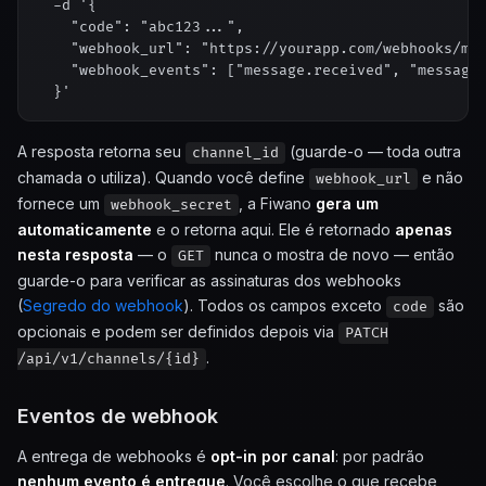
  -d '{

    "code": "abc123...",

    "webhook_url": "https://yourapp.com/webhooks/met
    "webhook_events": ["message.received", "message.
A resposta retorna seu
(guarde-o — toda outra
channel_id
chamada o utiliza). Quando você define
e não
webhook_url
fornece um
, a Fiwano
gera um
webhook_secret
automaticamente
e o retorna aqui. Ele é retornado
apenas
nesta resposta
— o
nunca o mostra de novo — então
GET
guarde-o para verificar as assinaturas dos webhooks
(
Segredo do webhook
). Todos os campos exceto
são
code
opcionais e podem ser definidos depois via
PATCH
.
/api/v1/channels/{id}
Eventos de webhook
A entrega de webhooks é
opt-in por canal
: por padrão
nenhum evento é entregue
. Você escolhe o que recebe