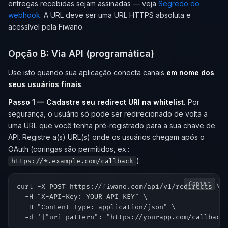
entregas recebidas sejam assinadas — veja
Segredo do
webhook
. A URL deve ser uma URL HTTPS absoluta e
acessível pela Fiwano.
Opção B: Via API (programática)
Use isto quando sua aplicação conecta canais
em nome dos
seus usuários finais
.
Passo 1 — Cadastre seu redirect URI na whitelist.
Por
segurança, o usuário só pode ser redirecionado de volta a
uma URL que você tenha pré-registrado para a sua chave de
API. Registre a(s) URL(s) onde os usuários chegam após o
OAuth (coringas são permitidos, ex.:
):
https://*.example.com/callback
Copiar
curl -X POST https://fiwano.com/api/v1/redirects \

  -H "X-API-Key: YOUR_API_KEY" \

  -H "Content-Type: application/json" \
