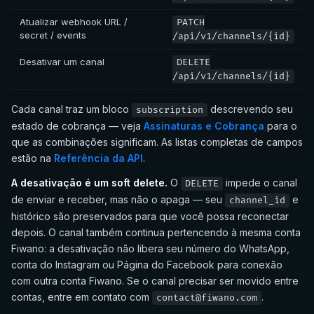
Atualizar webhook URL /
PATCH
secret / events
/api/v1/channels/{id}
Desativar um canal
DELETE
/api/v1/channels/{id}
Cada canal traz um bloco
descrevendo seu
subscription
estado de cobrança — veja
Assinaturas e Cobrança
para o
que as combinações significam. As listas completas de campos
estão na
Referência da API
.
A desativação é um soft delete.
O
impede o canal
DELETE
de enviar e receber, mas não o apaga — seu
e
channel_id
histórico são preservados para que você possa reconectar
depois. O canal também continua pertencendo à mesma conta
Fiwano: a desativação não libera seu número do WhatsApp,
conta do Instagram ou Página do Facebook para conexão
com outra conta Fiwano. Se o canal precisar ser movido entre
contas, entre em contato com
.
contact@fiwano.com