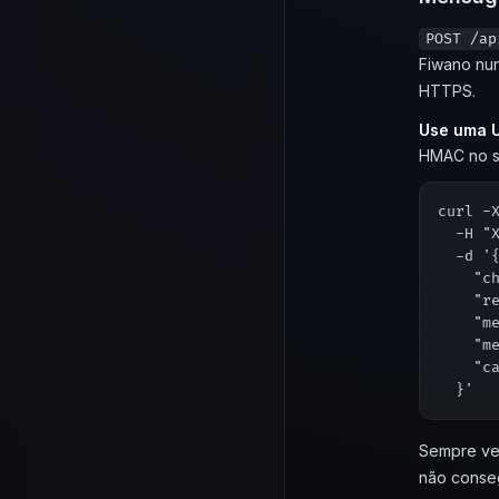
POST /ap
Fiwano nu
HTTPS.
Use uma U
HMAC no se
curl -
  -H "
  -d '{
    "ch
    "re
    "me
    "m
    "ca
Sempre ve
não conseg