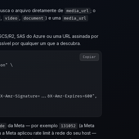
usca o arquivo diretamente de
; o
media_url
,
,
) e uma
video
document
media_url
GCS/R2, SAS do Azure ou uma URL assinada por
ssível por qualquer um que a descubra.
Copiar
on" \

X-Amz-Signature=...&X-Amz-Expires=600",

da Meta — por exemplo
(a Meta
de
131052
a Meta aplicou rate limit à rede do seu host —