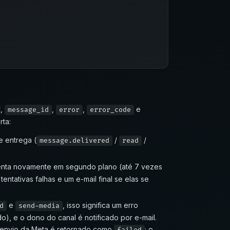
,
,
,
e
message_id
error
error_code
rta:
 entrega (
/
/
message.delivered
read
o tenta novamente em segundo plano (até 7 vezes
ntativas falhas e um e-mail final se elas se
e
, isso significa um erro
d
send-media
do), e o dono do canal é notificado por e-mail.
 envio da Meta é retornado como
; o