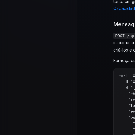
tente um g
Capacidad
Mensag
POST /ap
iniciar um
criá-los e
Forneça os
curl -
  -H "
  -d '{
    "ch
    "te
    "la
    "re
    "va
      "
      "