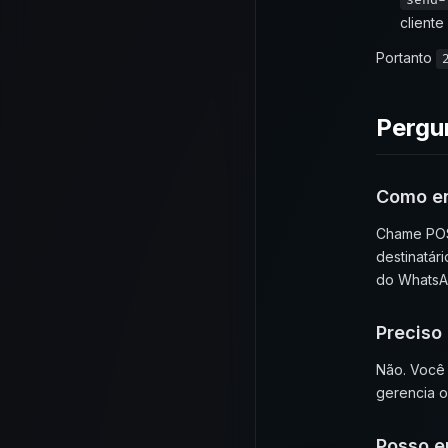
send-
cliente
Portanto
Pergu
Como e
Chame POS
destinatár
do WhatsA
Preciso
Não. Você 
gerencia o
Posso e