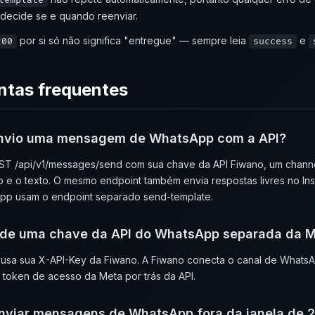
template
 decide se e quando reenviar.
por si só não significa "entregue" — sempre leia
e
200
success
ntas frequentes
nvio uma mensagem de WhatsApp com a API?
T /api/v1/messages/send com sua chave da API Fiwano, um channe
io e o texto. O mesmo endpoint também envia respostas livres no 
pp usam o endpoint separado send-template.
 de uma chave da API do WhatsApp separada da 
usa sua X-API-Key da Fiwano. A Fiwano conecta o canal de Whats
 token de acesso da Meta por trás da API.
nviar mensagens de WhatsApp fora da janela de 2