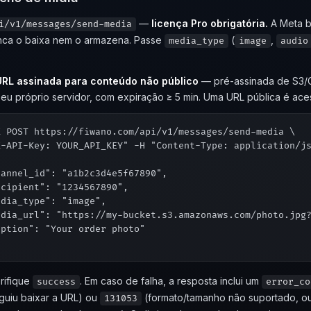
—
licença Pro obrigatória.
A Meta b
i/v1/messages/send-media
nca o baixa nem o armazena. Passe
(
,
media_type
image
audio
RL assinada para conteúdo não público
— pré-assinada de S3/
u próprio servidor, com expiração ≥ 5 min. Uma URL pública é ace
X POST https://fiwano.com/api/v1/messages/send-media \

X-API-Key: YOUR_API_KEY" -H "Content-Type: application/js


annel_id": "a1b2c3d4e5f67890",

cipient": "1234567890",

dia_type": "image",

edia_url": "https://my-bucket.s3.amazonaws.com/photo.jpg?
ption": "Your order photo"

rifique
. Em caso de falha, a resposta inclui um
success
error_co
uiu baixar a URL) ou
(formato/tamanho não suportado, ou 
131053