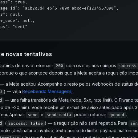
ess": true,

age_id": "a1b2c3d4-e5f6-7890-abcd-ef1234567890",

r": null,

r_code": null,

us": "sent"

 e novas tentativas
dpoints de envio retornam
com os mesmos campos
200
success
 porque o que acontece depois que a Meta aceita a requisição impo
— a Meta aceitou. Acompanhe o resto pelos webhooks de status de
) — veja
Recebendo Mensagens
.
d
— uma falha transitória da Meta (rede, 5xx, rate limit). O Fiwan
d
o de ~20 min). Você recebe um e-mail de aviso antecipado após 3 te
rem. Apenas
e
podem retornar
.
send
send-media
queued
(
) — a requisição não será repetida. Para
d
success: false
sen
nte (destinatário inválido, texto acima do limite, payload malforma
não repete automaticamente, portanto qualquer erro de