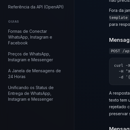
não precis
Referência da API (OpenAPI)
Fora da ja
template
GUIAS
para resp
Formas de Conectar
WhatsApp, Instagram e
Mensage
Facebook
POST /ap
Preços de WhatsApp,
Instagram e Messenger
curl -X
A Janela de Mensagens de
  -H "
24 Horas
Unificando os Status de
A respost
Entrega de WhatsApp,
Instagram e Messenger
texto tem 
rejeitado
preservar 
Mensage