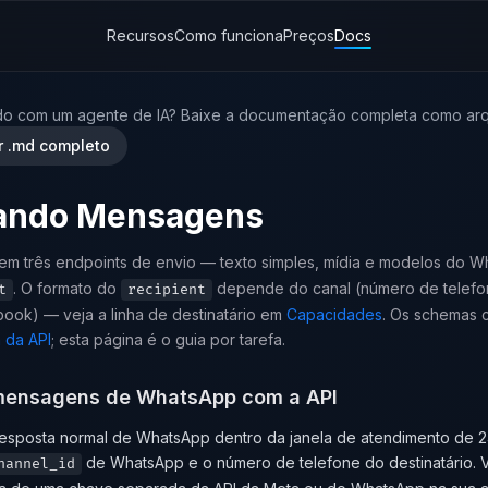
Recursos
Como funciona
Preços
Docs
do com um agente de IA? Baixe a documentação completa como arq
r .md completo
ando Mensagens
em três endpoints de envio — texto simples, mídia e modelos do
. O formato do
depende do canal (número de telefon
t
recipient
ook) — veja a linha de destinatário em
Capacidades
. Os schemas 
 da API
; esta página é o guia por tarefa.
mensagens de WhatsApp com a API
esposta normal de WhatsApp dentro da janela de atendimento de 24
de WhatsApp e o número de telefone do destinatário. 
hannel_id