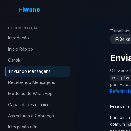
Fiwano
DOCUMENTAÇÃO
Trabalhan
Introdução
Baixa
Início Rápido
Envi
Canais
O Fiwano t
Enviando Mensagens
recipien
Recebendo Mensagens
para Faceb
Referência
Modelos do WhatsApp
Capacidades e Limites
Enviar 
Assinaturas e Cobrança
Para uma r
com um
c
Integração n8n