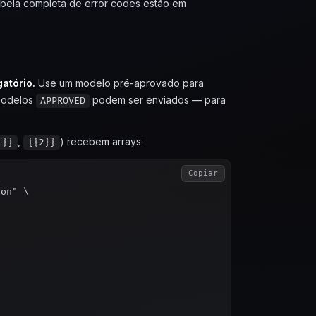
abela completa de error codes estão em
atório.
Use um modelo pré-aprovado para
modelos
podem ser enviados — para
APPROVED
,
) recebem arrays:
1}}
{{2}}
Copiar


on" \
