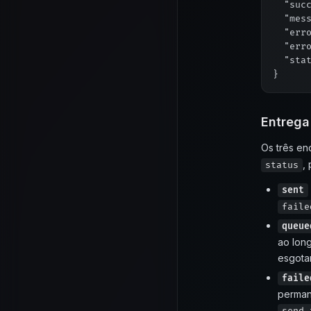
  "succ
  "mess
  "erro
  "erro
  "stat
Entrega
Os três en
,
status
sent
faile
queue
ao long
esgota
faile
permane