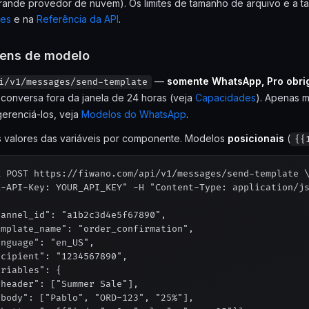
rande provedor de nuvem). Os limites de tamanho de arquivo e a t
es
e na
Referência da API
.
ens de modelo
—
somente WhatsApp, Pro obrig
i/v1/messages/send-template
a conversa fora da janela de 24 horas (veja
Capacidades
). Apenas 
 gerenciá-los, veja
Modelos do WhatsApp
.
 valores das variáveis por componente. Modelos
posicionais
(
{{
X POST https://fiwano.com/api/v1/messages/send-template \
X-API-Key: YOUR_API_KEY" -H "Content-Type: application/js


annel_id": "a1b2c3d4e5f67890",

mplate_name": "order_confirmation",

nguage": "en_US",

cipient": "1234567890",

riables": {

header": ["Summer Sale"],

body": ["Pablo", "ORD-123", "25%"],
