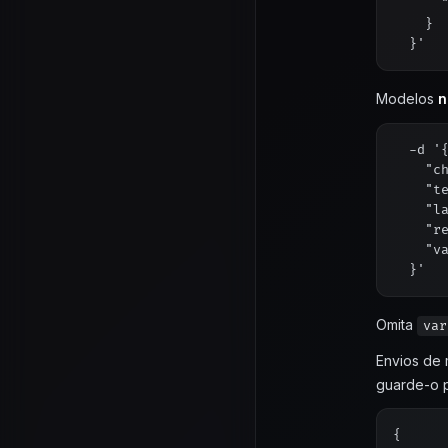
      "
    }

Modelos
n
  -d '{
    "ch
    "te
    "la
    "re
    "v
Omita
var
Envios de 
guarde-o p
{
