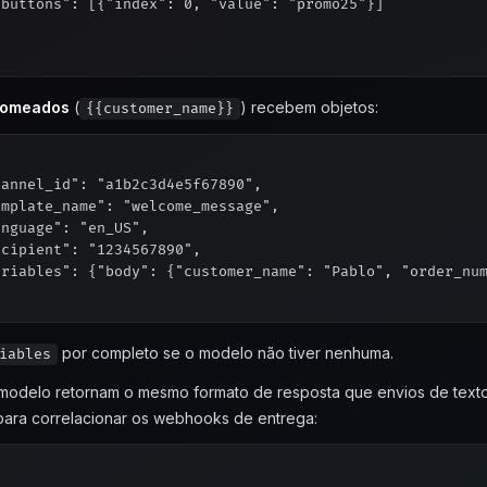
buttons": [{"index": 0, "value": "promo25"}]

omeados
(
) recebem objetos:
{{customer_name}}


annel_id": "a1b2c3d4e5f67890",

mplate_name": "welcome_message",

nguage": "en_US",

cipient": "1234567890",

ariables": {"body": {"customer_name": "Pablo", "order_num
por completo se o modelo não tiver nenhuma.
iables
modelo retornam o mesmo formato de resposta que envios de texto
ara correlacionar os webhooks de entrega: