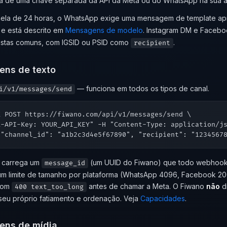
a de uma chave separada da API da Meta ou do WhatsApp na sua a
nela de 24 horas, o WhatsApp exige uma mensagem de template ap
e está descrito em
Mensagens de modelo
. Instagram DM e Faceb
ostas comuns, com IGSID ou PSID como
.
recipient
ns de texto
— funciona em todos os tipos de canal.
i/v1/messages/send
 POST https://fiwano.com/api/v1/messages/send \

X-API-Key: YOUR_API_KEY" -H "Content-Type: application/js
a carrega um
(um UUID do Fiwano) que todo webhook p
message_id
um limite de tamanho por plataforma (WhatsApp 4096, Facebook 200
 com
antes de chamar a Meta. O Fiwano
não
di
400 text_too_long
seu próprio fatiamento e ordenação. Veja
Capacidades
.
ns de mídia